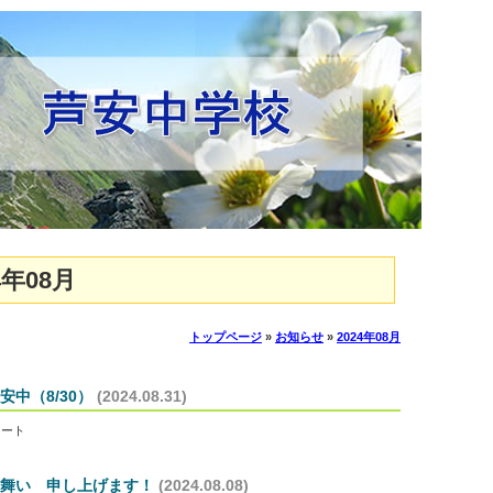
年08月
トップページ
»
お知らせ
»
2024年08月
安中（8/30）
(2024.08.31)
タート
舞い 申し上げます！
(2024.08.08)