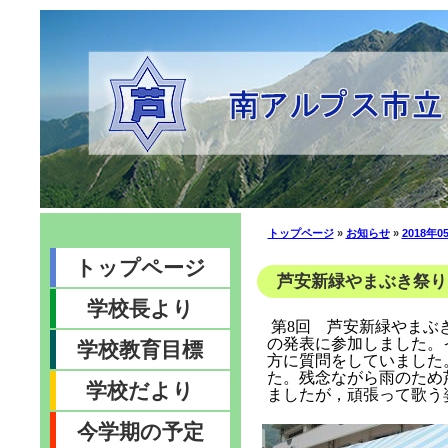
トップページ
»
お知らせ
»
2018年0
トップページ
芦安新緑やまぶき祭り (
学校長より
第
8
回 芦安新緑やまぶ
の発表に参加しました。
学校教育目標
方に質問をしていました
た。残念ながら雨のため
学校だより
ましたが，頑張って歌う
今学期の予定